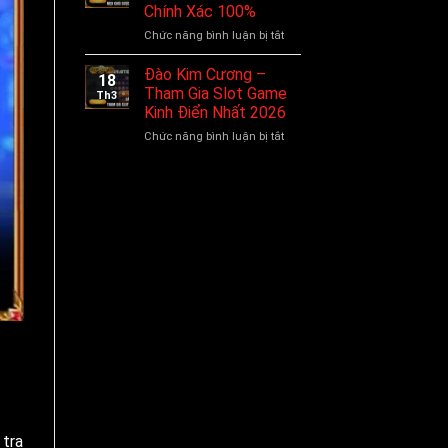
Thưởng
Mẹo
Chính Xác 100%
Lớn
Chiến
Chức năng bình luận bị tắt
ở
Thắng
Bầu
Slot
Cua
Game
Đào Kim Cương –
18
Online
Với
Tham Gia Slot Game
Th3
–
Lợi
Kinh Điển Nhất 2026
Mẹo
Nhuận
Chức năng bình luận bị tắt
ở
Chơi
Lớn
Đào
Cược
Kim
Bầu
Cương
Cua
–
Chính
Tham
Xác
Gia
100%
Slot
Game
Kinh
Điển
Nhất
2026
 tra