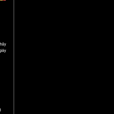
 hãy
giây
8