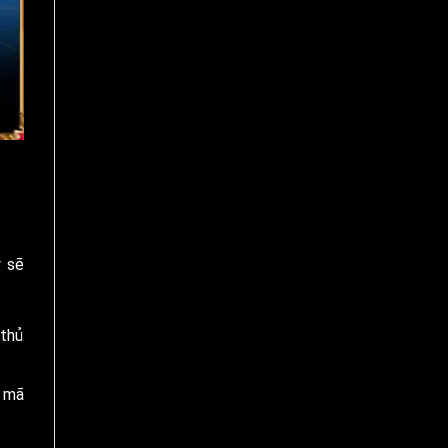
y sẽ
 thủ
 mã