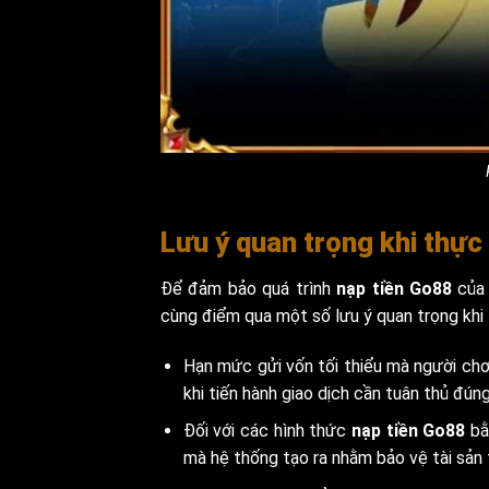
Lưu ý quan trọng khi thực
Để đảm bảo quá trình
nạp tiền Go88
của 
cùng điểm qua một số lưu ý quan trọng khi 
Hạn mức gửi vốn tối thiểu mà người chơi
khi tiến hành giao dịch cần tuân thủ đún
Đối với các hình thức
nạp tiền Go88
bằ
mà hệ thống tạo ra nhằm bảo vệ tài sản 