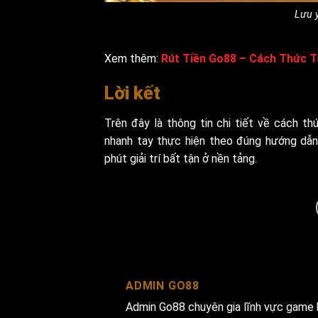
Lưu ý
Xem thêm:
Rút Tiền Go88 – Cách Thức T
Lời kết
Trên đây là thông tin chi tiết về cách th
nhanh tay thực hiện theo đúng hướng dẫn
phút giải trí bất tận ở nền tảng.
ADMIN GO88
Admin Go88 chuyên gia lĩnh vực game b