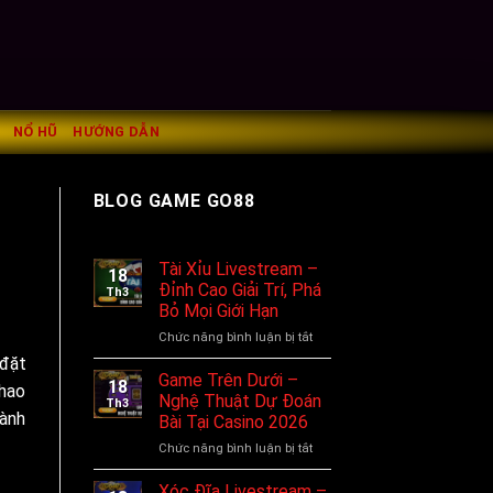
NỔ HŨ
HƯỚNG DẪN
BLOG GAME GO88
Tài Xỉu Livestream –
18
Đỉnh Cao Giải Trí, Phá
Th3
Bỏ Mọi Giới Hạn
Chức năng bình luận bị tắt
ở
Tài
 đặt
Xỉu
Game Trên Dưới –
18
thao
Livestream
Nghệ Thuật Dự Đoán
Th3
–
hành
Bài Tại Casino 2026
Đỉnh
Chức năng bình luận bị tắt
ở
Cao
Game
Giải
Trên
Trí,
Xóc Đĩa Livestream –