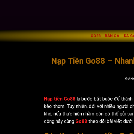
Bỏ
qua
nội
dung
GO88
BẮN CÁ
ĐÁ G
Nạp Tiền Go88 – Nhanh
ĐĂN
Nạp tiền Go88
là bước bắt buộc để thành 
kèo thơm. Tuy nhiên, đối với nhiều người c
khó, nếu thực hiện nhầm còn có thể gửi sai 
công hãy cùng
Go88
theo dõi bài viết dưới 