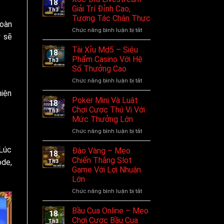
18
Dưới
Phá
Giải Trí Đỉnh Cao,
Th3
–
Bỏ
Tương Tác Chân Thực
Nghệ
Mọi
hoàn
Chức năng bình luận bị tắt
ở
Thuật
Giới
y sẽ
Xóc
Dự
Hạn
Đĩa
Đoán
Tài Xỉu Md5 – Siêu
18
Livestream
Bài
Phẩm Casino Với Hệ
Th3
–
Tại
Số Thưởng Cao
Giải
Casino
Chức năng bình luận bị tắt
ở
Trí
2026
Tài
Đỉnh
hiện
Xỉu
Cao,
Poker Mini Và Luật
18
Md5
Tương
Chơi Cược Thú Vị Với
Th3
–
Tác
Mức Thưởng Lớn
Siêu
Chân
Chức năng bình luận bị tắt
ở
Phẩm
Thực
Poker
Casino
Mini
 Lúc
Với
Đào Vàng – Mẹo
18
Và
Hệ
Chiến Thắng Slot
ode,
Th3
Luật
Số
Game Với Lợi Nhuận
Chơi
Thưởng
Lớn
Cược
Cao
Thú
Chức năng bình luận bị tắt
ở
Vị
Đào
Với
Vàng
Bầu Cua Online – Mẹo
18
Mức
–
Chơi Cược Bầu Cua
Th3