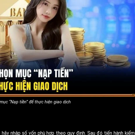
mục “Nạp tiền” để thực hiện giao dịch
 hãy nhập số vốn phù hợp theo quy định. Sau đó tiến hành kiểm