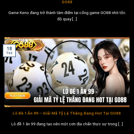
GO88
Game Keno đang trở thành tâm điểm tại cổng game GO88 nhờ tốc
độ quay [...]
18
Th3
Lô Đề 1 Ăn 99 – Giải Mã Tỷ Lệ Thắng Đang Hot Tại GO88
Lô đề 1 ăn 99 đang tạo nên một cơn địa chấn thực sự trong [...]