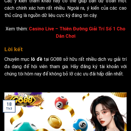
Các ý kiến tham khảo này có thể giúp bạn dự đoán một
cách chính xác hơn rất nhiều. Ngoài ra, ý kiến của các cao
thủ cũng là nguồn dữ liệu cực kỳ đáng tin cậy.
Xem thêm:
Casino Live – Thiên Đường Giải Trí Số 1 Cho
Dân Chơi
Lời kết
Chuyên mục
lô đề
tại GO88 sở hữu rất nhiều dịch vụ giải trí
đa dạng để hội viên tham gia. Hãy đăng ký tài khoản với
chúng tôi hôm nay để không bỏ lỡ các ưu đãi hấp dẫn nhất.
18
Th3