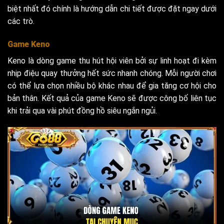
biệt nhất đó chính là hướng dẫn chi tiết được đặt ngay dưới
các trò.
Game Keno
Keno là dòng game thu hút hội viên bởi sự linh hoạt đi kèm
nhịp điệu quay thưởng hết sức nhanh chóng. Mỗi người chơi
có thể lựa chọn nhiều bộ khác nhau để gia tăng cơ hội cho
bản thân. Kết quả của game Keno sẽ được công bố liên tục
khi trải qua vài phút đồng hồ siêu ngắn ngủi.