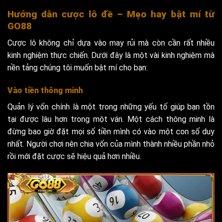
Hướng dẫn cược lô đề – Mẹo hay bật mí từ
GO88
Cược lô không chỉ dựa vào may rủi mà còn cần rất nhiều
kinh nghiệm thực chiến. Dưới đây là một vài kinh nghiệm mà
nền tảng chúng tôi muốn bật mí cho bạn:
Vào tiền thông minh
Quản lý vốn chính là một trong những yếu tố giúp bạn tồn
tại được lâu hơn trong một ván. Một cách thông minh là
đừng bao giờ đặt mọi số tiền mình có vào một con số duy
nhất. Người chơi nên chia vốn của mình thành nhiều phần nhỏ
rồi mới đặt cược sẽ hiệu quả hơn nhiều.