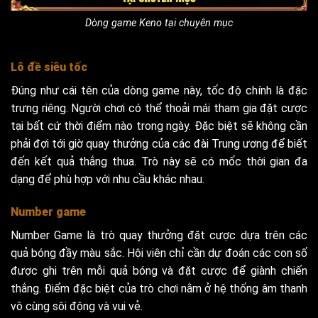
Dòng game Keno tại chuyên mục
Lô đề siêu tốc
Đúng như cái tên của dòng game này, tốc độ chính là đặc
trưng riêng. Người chơi có thể thoải mái tham gia đặt cược
tại bất cứ thời điểm nào trong ngày. Đặc biệt sẽ không cần
phải đợi tới giờ quay thưởng của các đài Trung ương để biết
đến kết quả thắng thua. Trò này sẽ có mốc thời gian đa
dạng để phù hợp với nhu cầu khác nhau.
Number game
Number Game là trò quay thưởng đặt cược dựa trên các
quả bóng đầy màu sắc. Hội viên chỉ cần dự đoán các con số
được ghi trên mỗi quả bóng và đặt cược để giành chiến
thắng. Điểm đặc biệt của trò chơi nằm ở hệ thống âm thanh
vô cùng sôi động và vui vẻ.