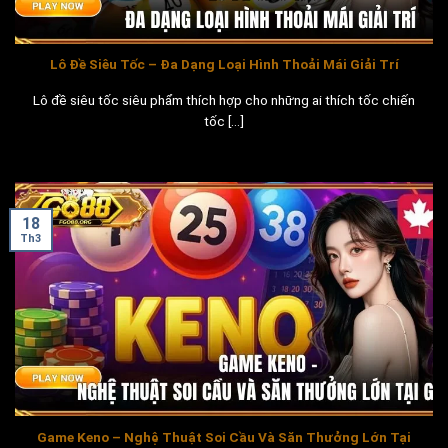
Lô Đề Siêu Tốc – Đa Dạng Loại Hình Thoải Mái Giải Trí
Lô đề siêu tốc siêu phẩm thích hợp cho những ai thích tốc chiến
tốc [...]
18
Th3
Game Keno – Nghệ Thuật Soi Cầu Và Săn Thưởng Lớn Tại