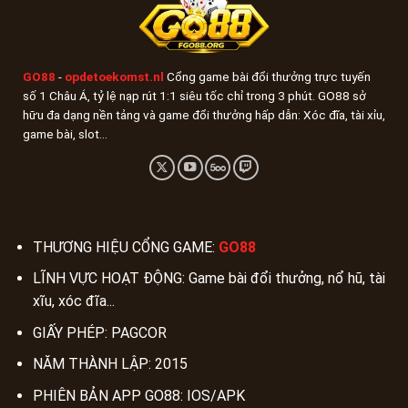
Kinh
Điển
Nhất
2026
GO88
-
opdetoekomst.nl
Cổng game bài đổi thưởng trực tuyến
số 1 Châu Á, tỷ lệ nạp rút 1:1 siêu tốc chỉ trong 3 phút. GO88 sở
hữu đa dạng nền tảng và game đổi thưởng hấp dẫn: Xóc đĩa, tài xỉu,
game bài, slot...
THƯƠNG HIỆU CỔNG GAME:
GO88
LĨNH VỰC HOẠT ĐỘNG: Game bài đổi thưởng, nổ hũ, tài
xĩu, xóc đĩa...
GIẤY PHÉP: PAGCOR
NĂM THÀNH LẬP: 2015
PHIÊN BẢN APP GO88: IOS/APK